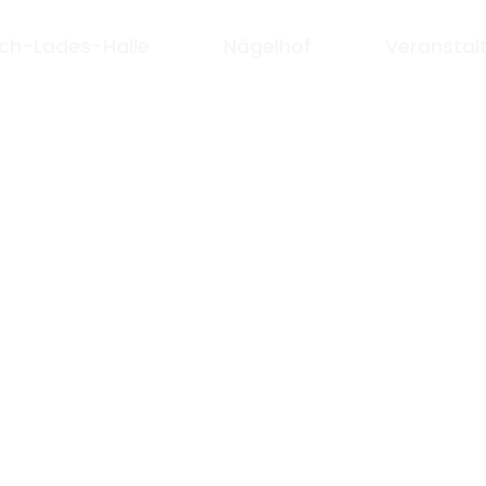
ich-Lades-Halle
Nägelhof
Veranstal