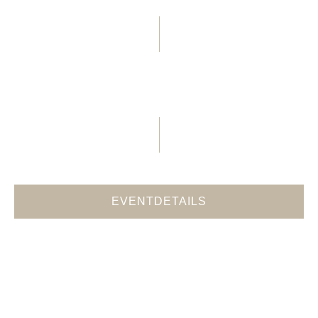
17. MÄRZ 2026, 14:00 UHR
Blutspende – BRK
Blutspendedienst
EVENTDETAILS
TICKETVERKAUF