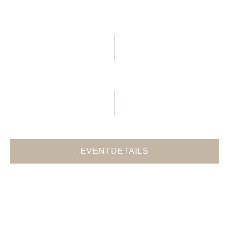
26. OKTOBER 2026, 20:00 UHR
Danger Dan
EVENTDETAILS